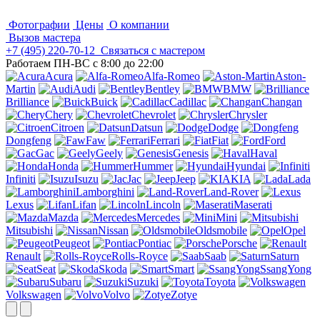
Фотографии
Цены
О компании
Вызов мастера
+7 (495)
220-70-12
Связаться с мастером
Работаем ПН-ВС с 8:00 до 22:00
Acura
Alfa-Romeo
Aston-
Martin
Audi
Bentley
BMW
Brilliance
Buick
Cadillac
Changan
Chery
Chevrolet
Chrysler
Citroen
Datsun
Dodge
Dongfeng
Faw
Ferrari
Fiat
Ford
Gac
Geely
Genesis
Haval
Honda
Hummer
Hyundai
Infiniti
Isuzu
Jac
Jeep
KIA
Lada
Lamborghini
Land-Rover
Lexus
Lifan
Lincoln
Maserati
Mazda
Mercedes
Mini
Mitsubishi
Nissan
Oldsmobile
Opel
Peugeot
Pontiac
Porsche
Renault
Rolls-Royce
Saab
Saturn
Seat
Skoda
Smart
SsangYong
Subaru
Suzuki
Toyota
Volkswagen
Volvo
Zotye