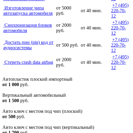
+7 (495)
Изготовление чипа
от 5000
от 40 мин.
220-70-
автозапуска автомобиля
руб.
12
+7 (495)
Синхронизация блоков
от 2000
от 40 мин.
220-70-
автомобиля
руб.
12
+7 (495)
Достать пин (pin) код от
от 500 руб.
от 40 мин.
220-70-
аудиосистемы
12
+7 (495)
от 2000
Cтереть crash data airbag
от 40 мин.
220-70-
руб.
12
Автопластик плоский импортный
от 1 000
руб.
Вертикальный автомобильный
от 1 500
руб.
Авто ключ с местом под чип (плоский)
от 500
руб.
Авто ключ с местом под чип (вертикальный)
от 1 700
руб.