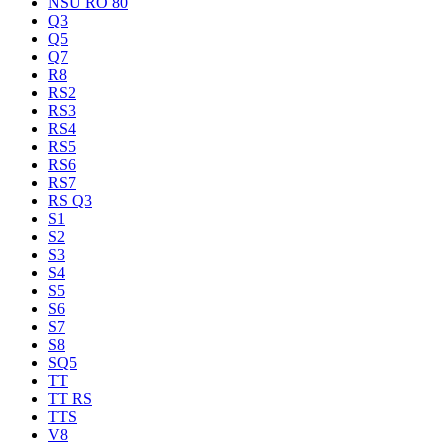
NSU RO 80
Q3
Q5
Q7
R8
RS2
RS3
RS4
RS5
RS6
RS7
RS Q3
S1
S2
S3
S4
S5
S6
S7
S8
SQ5
TT
TT RS
TTS
V8