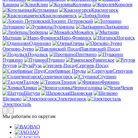
Кашира
Клин
Коломна
Королев
Котельники
Красногорск
Краснознаменск
Лобня
Лосино Петровский
Лотошино
Луховицы
Лыткарино
Люберцы
Можайск
Мытищи
Наро-Фоминск
Ногинск
Одинцово
Озеры
Орехово-Зуево
Павловский Посад
Подольск
Протвино
Пушкино
Пущино
Раменское
Реутов
Руза
Сергиев-Посад
Серебряные Пруды
Серпухов
Солнечногорск
Ступино
Талдом
Троицк
Фрязино
Химки
Черноголовка
Чехов
Шатура
Шаховская
Щелково
Электрогорск
Электросталь
Мы работаем по округам
ВАО
ЗАО
САО