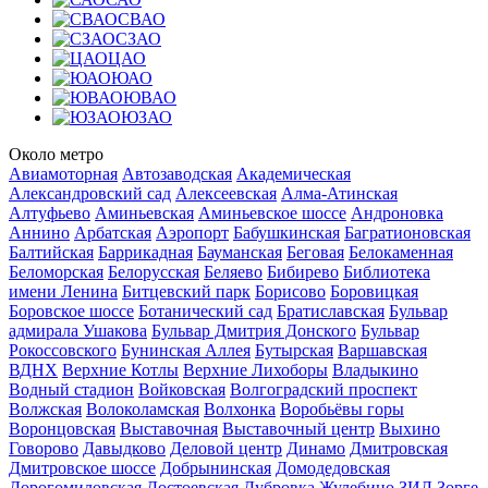
СВАО
СЗАО
ЦАО
ЮАО
ЮВАО
ЮЗАО
Около метро
Авиамоторная
Автозаводская
Академическая
Александровский сад
Алексеевская
Алма-Атинская
Алтуфьево
Аминьевская
Аминьевское шоссе
Андроновка
Аннино
Арбатская
Аэропорт
Бабушкинская
Багратионовская
Балтийская
Баррикадная
Бауманская
Беговая
Белокаменная
Беломорская
Белорусская
Беляево
Бибирево
Библиотека
имени Ленина
Битцевский парк
Борисово
Боровицкая
Боровское шоссе
Ботанический сад
Братиславская
Бульвар
адмирала Ушакова
Бульвар Дмитрия Донского
Бульвар
Рокоссовского
Бунинская Аллея
Бутырская
Варшавская
ВДНХ
Верхние Котлы
Верхние Лихоборы
Владыкино
Водный стадион
Войковская
Волгоградский проспект
Волжская
Волоколамская
Волхонка
Воробьёвы горы
Воронцовская
Выставочная
Выставочный центр
Выхино
Говорово
Давыдково
Деловой центр
Динамо
Дмитровская
Дмитровское шоссе
Добрынинская
Домодедовская
Дорогомиловская
Достоевская
Дубровка
Жулебино
ЗИЛ
Зорге