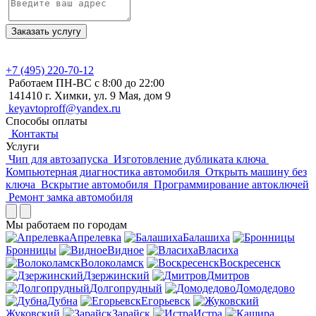
Заказать услугу
+7 (495)
220-70-12
Работаем ПН-ВС с 8:00 до 22:00
141410 г. Химки, ул. 9 Мая, дом 9
keyavtoproff@yandex.ru
Способы оплаты
Контакты
Услуги
Чип для автозапуска
Изготовление дубликата ключа
Компьютерная диагностика автомобиля
Открыть машину без
ключа
Вскрытие автомобиля
Программирование автоключей
Ремонт замка автомобиля
Мы работаем по городам
Апрелевка
Балашиха
Бронницы
Видное
Власиха
Волоколамск
Воскресенск
Дзержинский
Дмитров
Долгопрудный
Домодедово
Дубна
Егорьевск
Жуковский
Зарайск
Истра