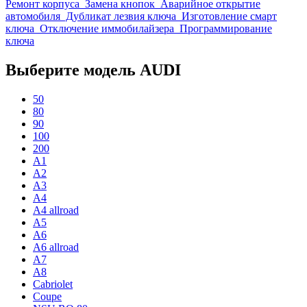
Ремонт корпуса
Замена кнопок
Аварийное открытие
автомобиля
Дубликат лезвия ключа
Изготовление смарт
ключа
Отключение иммобилайзера
Программирование
ключа
Выберите модель AUDI
50
80
90
100
200
A1
A2
A3
A4
A4 allroad
A5
A6
A6 allroad
A7
A8
Cabriolet
Coupe