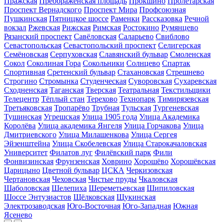
Пражская
Преображенская площадь
Прокшино
Пролетарская
Проспект Вернадского
Проспект Мира
Профсоюзная
Пушкинская
Пятницкое шоссе
Раменки
Рассказовка
Речной
вокзал
Ржевская
Рижская
Римская
Ростокино
Румянцево
Рязанский проспект
Савёловская
Саларьево
Свиблово
Севастопольская
Севастопольский проспект
Селигерская
Семёновская
Серпуховская
Славянский бульвар
Смоленская
Сокол
Соколиная Гора
Сокольники
Солнцево
Спартак
Спортивная
Сретенский бульвар
Стахановская
Стрешнево
Строгино
Стромынка
Студенческая
Суворовская
Сухаревская
Сходненская
Таганская
Тверская
Театральная
Текстильщики
Телецентр
Тёплый стан
Терехово
Технопарк
Тимирязевская
Третьяковская
Тропарёво
Трубная
Тульская
Тургеневская
Тушинская
Угрешская
Улица 1905 года
Улица Академика
Королёва
Улица академика Янгеля
Улица Горчакова
Улица
Дмитриевского
Улица Милашенкова
Улица Сергея
Эйзенштейна
Улица Скобелевская
Улица Старокачаловская
Университет
Филатов луг
Филёвский парк
Фили
Фонвизинская
Фрунзенская
Ховрино
Хорошёво
Хорошёвская
Царицыно
Цветной бульвар
ЦСКА
Черкизовская
Чертановская
Чеховская
Чистые пруды
Чкаловская
Шаболовская
Шелепиха
Шереметьевская
Шипиловская
Шоссе Энтузиастов
Щёлковская
Щукинская
Электрозаводская
Юго-Восточная
Юго-Западная
Южная
Ясенево