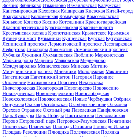
Зюзино
Зябликово
Измайлово
Измайловская
Калужская
Кантемировская
Каховская
Каширская
Киевская
Китай-город
Кожуховская
Коломенская
Коммунарка
Комсомольская
Коньково
Коптево
Косино
Котельники
Красногвардейская
Краснопресненская
Красносельская
Красные ворота
Крестьянская застава
Кропоткинская
Крылатское
Крымская
Кузнецкий мост
Кузьминки
Кунцевская
Курская
Кутузовская
Ленинский проспект
Лермонтовский проспект
Лесопарковая
Лефортово
Лихоборы
Локомотив
Ломоносовский проспект
Лубянка
Лужники
Лухмановская
Люблино
Марксистская
Марьина роща
Марьино
Маяковская
Медведково
Международная
Менделеевская
Минская
Митино
Мичуринский проспект
Мнёвники
Молодёжная
Мякинино
Нагатинская
Нагатинский затон
Нагорная
Народное
Ополчение
Нахимовский Проспект
Некрасовка
Нижегородская
Новаторская
Новогиреево
Новокосино
Новокузнецкая
Новопеределкино
Новослободская
Новохохловская
Новоясеневская
Новые Черёмушки
Озёрная
Окружная
Окская
Октябрьская
Октябрьское поле
Ольховая
Орехово
Отрадное
Охотный ряд
Павелецкая
Панфиловская
Парк Культуры
Парк Победы
Партизанская
Первомайская
Перово
Петровский парк
Петровско-Разумовская
Печатники
Пионерская
Планерная
Площадь Гагарина
Площадь Ильича
Площадь Революции
Плющиха
Полежаевская
Полянка