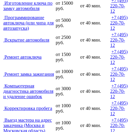
+7 (495)
Изготовление ключа по
от 15000
от 40 мин.
220-70-
замку автомобиля
руб.
12
Программирование
+7 (495)
от 5000
автоключа (или чипа для
от 40 мин.
220-70-
руб.
автозапуска)
12
+7 (495)
от 2500
Вскрытие автомобиля
от 40 мин.
220-70-
руб.
12
+7 (495)
от 1500
Ремонт автоключа
от 40 мин.
220-70-
руб.
12
+7 (495)
от 10000
Ремонт замка зажигания
от 40 мин.
220-70-
руб.
12
Компьютерная
+7 (495)
от 3000
диагностика автомобиля
от 40 мин.
220-70-
руб.
и удаление ошибок
12
+7 (495)
от 1000
Корректировка пробега
от 40 мин.
220-70-
руб.
12
Выезд мастера на адрес
+7 (495)
от 1000
заказчика (Москва и
от 40 мин.
220-70-
руб.
Московская область)
12