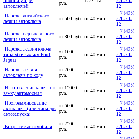
полной утери
1-2 часа
220-70-
руб.
автоключей
12
+7 (495)
Нарезка английского
от 500 руб.
от 40 мин.
220-70-
лезвия автоключа
12
+7 (495)
Нарезка вертикального
от 800 руб.
от 40 мин.
220-70-
лезвия автоключа
12
Нарезка лезвия ключа
+7 (495)
от 1000
типа «бочка» а/м Ford,
от 40 мин.
220-70-
руб.
Jaguar
12
+7 (495)
Нарезка лезвия
от 2000
от 40 мин.
220-70-
автоключа по коду
руб.
12
+7 (495)
Изготовление ключа по
от 15000
от 40 мин.
220-70-
замку автомобиля
руб.
12
Программирование
+7 (495)
от 5000
автоключа (или чипа для
от 40 мин.
220-70-
руб.
автозапуска)
12
+7 (495)
от 2500
Вскрытие автомобиля
от 40 мин.
220-70-
руб.
12
+7 (495)