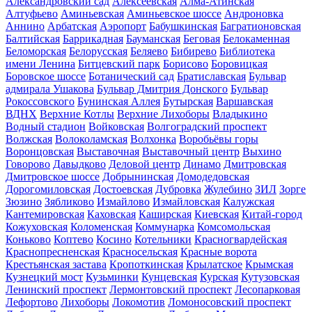
Александровский сад
Алексеевская
Алма-Атинская
Алтуфьево
Аминьевская
Аминьевское шоссе
Андроновка
Аннино
Арбатская
Аэропорт
Бабушкинская
Багратионовская
Балтийская
Баррикадная
Бауманская
Беговая
Белокаменная
Беломорская
Белорусская
Беляево
Бибирево
Библиотека
имени Ленина
Битцевский парк
Борисово
Боровицкая
Боровское шоссе
Ботанический сад
Братиславская
Бульвар
адмирала Ушакова
Бульвар Дмитрия Донского
Бульвар
Рокоссовского
Бунинская Аллея
Бутырская
Варшавская
ВДНХ
Верхние Котлы
Верхние Лихоборы
Владыкино
Водный стадион
Войковская
Волгоградский проспект
Волжская
Волоколамская
Волхонка
Воробьёвы горы
Воронцовская
Выставочная
Выставочный центр
Выхино
Говорово
Давыдково
Деловой центр
Динамо
Дмитровская
Дмитровское шоссе
Добрынинская
Домодедовская
Дорогомиловская
Достоевская
Дубровка
Жулебино
ЗИЛ
Зорге
Зюзино
Зябликово
Измайлово
Измайловская
Калужская
Кантемировская
Каховская
Каширская
Киевская
Китай-город
Кожуховская
Коломенская
Коммунарка
Комсомольская
Коньково
Коптево
Косино
Котельники
Красногвардейская
Краснопресненская
Красносельская
Красные ворота
Крестьянская застава
Кропоткинская
Крылатское
Крымская
Кузнецкий мост
Кузьминки
Кунцевская
Курская
Кутузовская
Ленинский проспект
Лермонтовский проспект
Лесопарковая
Лефортово
Лихоборы
Локомотив
Ломоносовский проспект