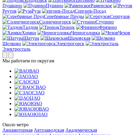
Подольск
Протвино
Пушкино
Пущино
Раменское
Реутов
Руза
Сергиев-Посад
Серебряные Пруды
Серпухов
Солнечногорск
Ступино
Талдом
Троицк
Фрязино
Химки
Черноголовка
Чехов
Шатура
Шаховская
Щелково
Электрогорск
Электросталь
Мы работаем по округам
ВАО
ЗАО
САО
СВАО
СЗАО
ЦАО
ЮАО
ЮВАО
ЮЗАО
Около метро
Авиамоторная
Автозаводская
Академическая