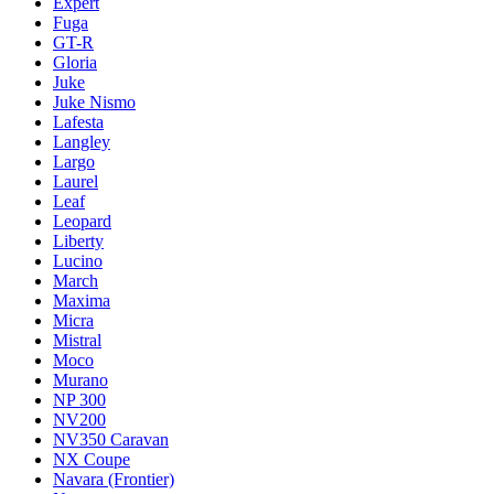
Expert
Fuga
GT-R
Gloria
Juke
Juke Nismo
Lafesta
Langley
Largo
Laurel
Leaf
Leopard
Liberty
Lucino
March
Maxima
Micra
Mistral
Moco
Murano
NP 300
NV200
NV350 Caravan
NX Coupe
Navara (Frontier)