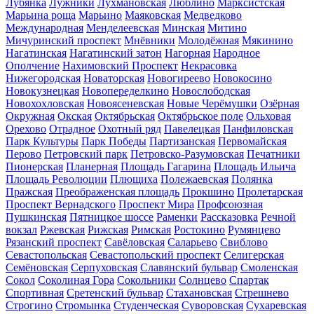
Лубянка
Лужники
Лухмановская
Люблино
Марксистская
Марьина роща
Марьино
Маяковская
Медведково
Международная
Менделеевская
Минская
Митино
Мичуринский проспект
Мнёвники
Молодёжная
Мякинино
Нагатинская
Нагатинский затон
Нагорная
Народное
Ополчение
Нахимовский Проспект
Некрасовка
Нижегородская
Новаторская
Новогиреево
Новокосино
Новокузнецкая
Новопеределкино
Новослободская
Новохохловская
Новоясеневская
Новые Черёмушки
Озёрная
Окружная
Окская
Октябрьская
Октябрьское поле
Ольховая
Орехово
Отрадное
Охотный ряд
Павелецкая
Панфиловская
Парк Культуры
Парк Победы
Партизанская
Первомайская
Перово
Петровский парк
Петровско-Разумовская
Печатники
Пионерская
Планерная
Площадь Гагарина
Площадь Ильича
Площадь Революции
Плющиха
Полежаевская
Полянка
Пражская
Преображенская площадь
Прокшино
Пролетарская
Проспект Вернадского
Проспект Мира
Профсоюзная
Пушкинская
Пятницкое шоссе
Раменки
Рассказовка
Речной
вокзал
Ржевская
Рижская
Римская
Ростокино
Румянцево
Рязанский проспект
Савёловская
Саларьево
Свиблово
Севастопольская
Севастопольский проспект
Селигерская
Семёновская
Серпуховская
Славянский бульвар
Смоленская
Сокол
Соколиная Гора
Сокольники
Солнцево
Спартак
Спортивная
Сретенский бульвар
Стахановская
Стрешнево
Строгино
Стромынка
Студенческая
Суворовская
Сухаревская