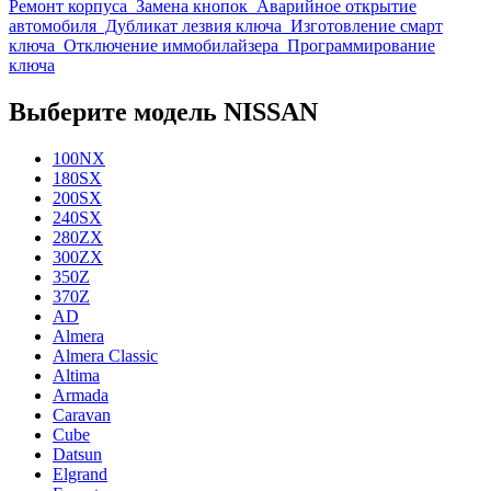
Ремонт корпуса
Замена кнопок
Аварийное открытие
автомобиля
Дубликат лезвия ключа
Изготовление смарт
ключа
Отключение иммобилайзера
Программирование
ключа
Выберите модель NISSAN
100NX
180SX
200SX
240SX
280ZX
300ZX
350Z
370Z
AD
Almera
Almera Classic
Altima
Armada
Caravan
Cube
Datsun
Elgrand