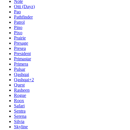
Note
Otti (Dayz)
Pao
Pathfinder
Patrol
Pino
Pixo
Prairie
Presage
Presea
President
Primastar
Primera
Pulsar
Qashqai
Qashqai+2
Quest
Rasheen
Rogue
Roox
Safari
Sentra
Serena
Silvia
Skyline