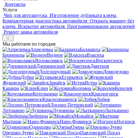
Контакты
Услуги
Чип для автозапуска
Изготовление дубликата ключа
Компьютерная диагностика автомобиля
Открыть машину без
ключа
Вскрытие автомобиля
Программирование автоключей
Ремонт замка автомобиля
Мы работаем по городам
Апрелевка
Балашиха
Бронницы
Видное
Власиха
Волоколамск
Воскресенск
Дзержинский
Дмитров
Долгопрудный
Домодедово
Дубна
Егорьевск
Жуковский
Зарайск
Истра
Кашира
Клин
Коломна
Королев
Котельники
Красногорск
Краснознаменск
Лобня
Лосино Петровский
Лотошино
Луховицы
Лыткарино
Люберцы
Можайск
Мытищи
Наро-Фоминск
Ногинск
Одинцово
Озеры
Орехово-Зуево
Павловский Посад