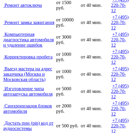
от 1500
Ремонт автоключа
от 40 мин.
220-70-
руб.
12
+7 (495)
от 10000
Ремонт замка зажигания
от 40 мин.
220-70-
руб.
12
Компьютерная
+7 (495)
от 3000
диагностика автомобиля
от 40 мин.
220-70-
руб.
и удаление ошибок
12
+7 (495)
от 1000
Корректировка пробега
от 40 мин.
220-70-
руб.
12
Выезд мастера на адрес
+7 (495)
от 1000
заказчика (Москва и
от 40 мин.
220-70-
руб.
Московская область)
12
+7 (495)
Изготовление чипа
от 5000
от 40 мин.
220-70-
автозапуска автомобиля
руб.
12
+7 (495)
Синхронизация блоков
от 2000
от 40 мин.
220-70-
автомобиля
руб.
12
+7 (495)
Достать пин (pin) код от
от 500 руб.
от 40 мин.
220-70-
аудиосистемы
12