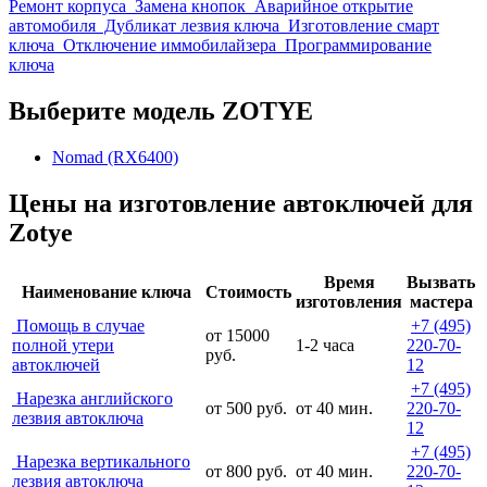
Ремонт корпуса
Замена кнопок
Аварийное открытие
автомобиля
Дубликат лезвия ключа
Изготовление смарт
ключа
Отключение иммобилайзера
Программирование
ключа
Выберите модель ZOTYE
Nomad (RX6400)
Цены на изготовление автоключей для
Zotye
Время
Вызвать
Наименование ключа
Стоимость
изготовления
мастера
Помощь в случае
+7 (495)
от 15000
полной утери
1-2 часа
220-70-
руб.
автоключей
12
+7 (495)
Нарезка английского
от 500 руб.
от 40 мин.
220-70-
лезвия автоключа
12
+7 (495)
Нарезка вертикального
от 800 руб.
от 40 мин.
220-70-
лезвия автоключа