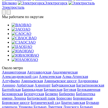
Щелково
Электрогорск
Электросталь
Мы работаем по округам
ВАО
ЗАО
САО
СВАО
СЗАО
ЦАО
ЮАО
ЮВАО
ЮЗАО
Около метро
Авиамоторная
Автозаводская
Академическая
Александровский сад
Алексеевская
Алма-Атинская
Алтуфьево
Аминьевская
Аминьевское шоссе
Андроновка
Аннино
Арбатская
Аэропорт
Бабушкинская
Багратионовская
Балтийская
Баррикадная
Бауманская
Беговая
Белокаменная
Беломорская
Белорусская
Беляево
Бибирево
Библиотека
имени Ленина
Битцевский парк
Борисово
Боровицкая
Боровское шоссе
Ботанический сад
Братиславская
Бульвар
адмирала Ушакова
Бульвар Дмитрия Донского
Бульвар