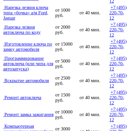
12
Нарезка лезвия ключа
+7 (495)
от 1000
типа «бочка» а/м Ford,
от 40 мин.
220-70-
руб.
Jaguar
12
+7 (495)
Нарезка лезвия
от 2000
от 40 мин.
220-70-
автоключа по коду
руб.
12
+7 (495)
Изготовление ключа по
от 15000
от 40 мин.
220-70-
замку автомобиля
руб.
12
Программирование
+7 (495)
от 5000
автоключа (или чипа для
от 40 мин.
220-70-
руб.
автозапуска)
12
+7 (495)
от 2500
Вскрытие автомобиля
от 40 мин.
220-70-
руб.
12
+7 (495)
от 1500
Ремонт автоключа
от 40 мин.
220-70-
руб.
12
+7 (495)
от 10000
Ремонт замка зажигания
от 40 мин.
220-70-
руб.
12
Компьютерная
+7 (495)
от 3000