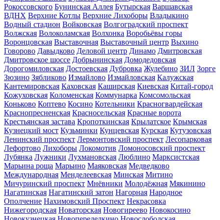
Рокоссовского
Бунинская Аллея
Бутырская
Варшавская
ВДНХ
Верхние Котлы
Верхние Лихоборы
Владыкино
Водный стадион
Войковская
Волгоградский проспект
Волжская
Волоколамская
Волхонка
Воробьёвы горы
Воронцовская
Выставочная
Выставочный центр
Выхино
Говорово
Давыдково
Деловой центр
Динамо
Дмитровская
Дмитровское шоссе
Добрынинская
Домодедовская
Дорогомиловская
Достоевская
Дубровка
Жулебино
ЗИЛ
Зорге
Зюзино
Зябликово
Измайлово
Измайловская
Калужская
Кантемировская
Каховская
Каширская
Киевская
Китай-город
Кожуховская
Коломенская
Коммунарка
Комсомольская
Коньково
Коптево
Косино
Котельники
Красногвардейская
Краснопресненская
Красносельская
Красные ворота
Крестьянская застава
Кропоткинская
Крылатское
Крымская
Кузнецкий мост
Кузьминки
Кунцевская
Курская
Кутузовская
Ленинский проспект
Лермонтовский проспект
Лесопарковая
Лефортово
Лихоборы
Локомотив
Ломоносовский проспект
Лубянка
Лужники
Лухмановская
Люблино
Марксистская
Марьина роща
Марьино
Маяковская
Медведково
Международная
Менделеевская
Минская
Митино
Мичуринский проспект
Мнёвники
Молодёжная
Мякинино
Нагатинская
Нагатинский затон
Нагорная
Народное
Ополчение
Нахимовский Проспект
Некрасовка
Нижегородская
Новаторская
Новогиреево
Новокосино
Новокузнецкая
Новопеределкино
Новослободская