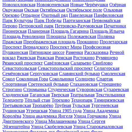
Новохохловская
Новоясеневская
Новые Черёмушки
Озёрная
Окружная
Окская
Октябрьская
Октябрьское поле
Ольховая
Орехово
Отрадное
Охотный ряд
Павелецкая
Панфиловская
Парк Культуры
Парк Победы
Партизанская
Первомайская
Перово
Петровский парк
Петровско-Разумовская
Печатники
Пионерская
Планерная
Площадь Гагарина
Площадь Ильича
Площадь Революции
Плющиха
Полежаевская
Полянка
Пражская
Преображенская площадь
Прокшино
Пролетарская
Проспект Вернадского
Проспект Мира
Профсоюзная
Пушкинская
Пятницкое шоссе
Раменки
Рассказовка
Речной
вокзал
Ржевская
Рижская
Римская
Ростокино
Румянцево
Рязанский проспект
Савёловская
Саларьево
Свиблово
Севастопольская
Севастопольский проспект
Селигерская
Семёновская
Серпуховская
Славянский бульвар
Смоленская
Сокол
Соколиная Гора
Сокольники
Солнцево
Спартак
Спортивная
Сретенский бульвар
Стахановская
Стрешнево
Строгино
Стромынка
Студенческая
Суворовская
Сухаревская
Сходненская
Таганская
Тверская
Театральная
Текстильщики
Телецентр
Тёплый стан
Терехово
Технопарк
Тимирязевская
Третьяковская
Тропарёво
Трубная
Тульская
Тургеневская
Тушинская
Угрешская
Улица 1905 года
Улица Академика
Королёва
Улица академика Янгеля
Улица Горчакова
Улица
Дмитриевского
Улица Милашенкова
Улица Сергея
Эйзенштейна
Улица Скобелевская
Улица Старокачаловская
Университет
Филатов луг
Филёвский парк
Фили