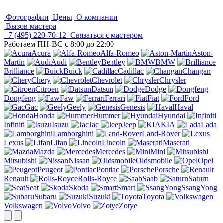
Фотографии
Цены
О компании
Вызов мастера
+7 (495)
220-70-12
Связаться с мастером
Работаем ПН-ВС с 8:00 до 22:00
Acura
Alfa-Romeo
Aston-
Martin
Audi
Bentley
BMW
Brilliance
Buick
Cadillac
Changan
Chery
Chevrolet
Chrysler
Citroen
Datsun
Dodge
Dongfeng
Faw
Ferrari
Fiat
Ford
Gac
Geely
Genesis
Haval
Honda
Hummer
Hyundai
Infiniti
Isuzu
Jac
Jeep
KIA
Lada
Lamborghini
Land-Rover
Lexus
Lifan
Lincoln
Maserati
Mazda
Mercedes
Mini
Mitsubishi
Nissan
Oldsmobile
Opel
Peugeot
Pontiac
Porsche
Renault
Rolls-Royce
Saab
Saturn
Seat
Skoda
Smart
SsangYong
Subaru
Suzuki
Toyota
Volkswagen
Volvo
Zotye