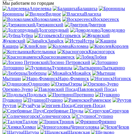
Мы работаем по городам
Апрелевка
Балашиха
Бронницы
Видное
Власиха
Волоколамск
Воскресенск
Дзержинский
Дмитров
Долгопрудный
Домодедово
Дубна
Егорьевск
Жуковский
Зарайск
Истра
Кашира
Клин
Коломна
Королев
Котельники
Красногорск
Краснознаменск
Лобня
Лосино Петровский
Лотошино
Луховицы
Лыткарино
Люберцы
Можайск
Мытищи
Наро-Фоминск
Ногинск
Одинцово
Озеры
Орехово-Зуево
Павловский Посад
Подольск
Протвино
Пушкино
Пущино
Раменское
Реутов
Руза
Сергиев-Посад
Серебряные Пруды
Серпухов
Солнечногорск
Ступино
Талдом
Троицк
Фрязино
Химки
Черноголовка
Чехов
Шатура
Шаховская