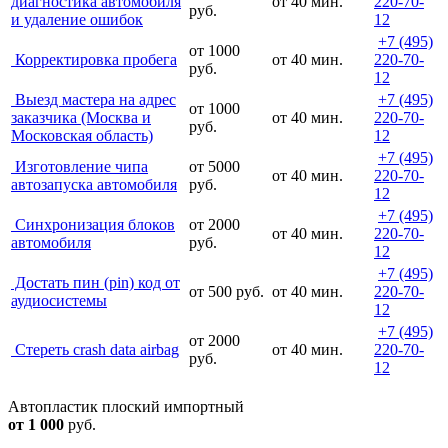
диагностика автомобиля
от 40 мин.
220-70-
руб.
и удаление ошибок
12
+7 (495)
от 1000
Корректировка пробега
от 40 мин.
220-70-
руб.
12
Выезд мастера на адрес
+7 (495)
от 1000
заказчика (Москва и
от 40 мин.
220-70-
руб.
Московская область)
12
+7 (495)
Изготовление чипа
от 5000
от 40 мин.
220-70-
автозапуска автомобиля
руб.
12
+7 (495)
Синхронизация блоков
от 2000
от 40 мин.
220-70-
автомобиля
руб.
12
+7 (495)
Достать пин (pin) код от
от 500 руб.
от 40 мин.
220-70-
аудиосистемы
12
+7 (495)
от 2000
Cтереть crash data airbag
от 40 мин.
220-70-
руб.
12
Автопластик плоский импортный
от 1 000
руб.