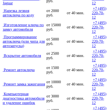
руб.
Jaguar
12
+7 (495)
Нарезка лезвия
от 2000
от 40 мин.
220-70-
автоключа по коду
руб.
12
+7 (495)
Изготовление ключа по
от 15000
от 40 мин.
220-70-
замку автомобиля
руб.
12
Программирование
+7 (495)
от 5000
автоключа (или чипа для
от 40 мин.
220-70-
руб.
автозапуска)
12
+7 (495)
от 2500
Вскрытие автомобиля
от 40 мин.
220-70-
руб.
12
+7 (495)
от 1500
Ремонт автоключа
от 40 мин.
220-70-
руб.
12
+7 (495)
от 10000
Ремонт замка зажигания
от 40 мин.
220-70-
руб.
12
Компьютерная
+7 (495)
от 3000
диагностика автомобиля
от 40 мин.
220-70-
руб.
и удаление ошибок
12
+7 (495)