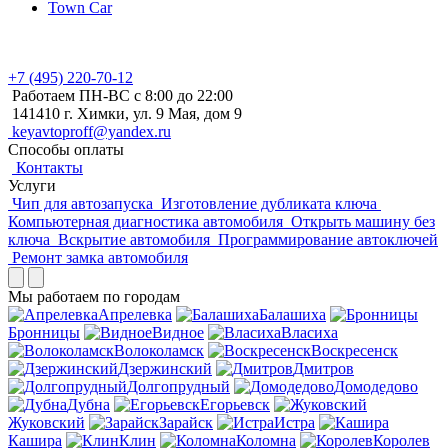
Town Car
+7 (495)
220-70-12
Работаем ПН-ВС с 8:00 до 22:00
141410 г. Химки, ул. 9 Мая, дом 9
keyavtoproff@yandex.ru
Способы оплаты
Контакты
Услуги
Чип для автозапуска
Изготовление дубликата ключа
Компьютерная диагностика автомобиля
Открыть машину без
ключа
Вскрытие автомобиля
Программирование автоключей
Ремонт замка автомобиля
Мы работаем по городам
Апрелевка
Балашиха
Бронницы
Видное
Власиха
Волоколамск
Воскресенск
Дзержинский
Дмитров
Долгопрудный
Домодедово
Дубна
Егорьевск
Жуковский
Зарайск
Истра
Кашира
Клин
Коломна
Королев