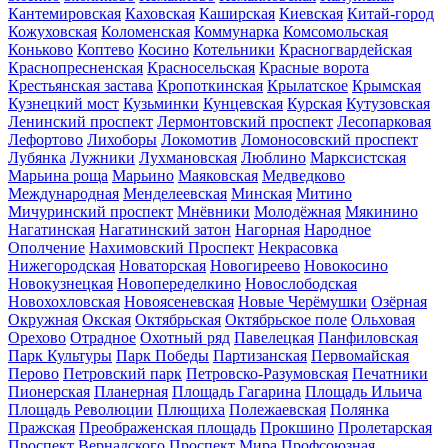
Кантемировская
Каховская
Каширская
Киевская
Китай-город
Кожуховская
Коломенская
Коммунарка
Комсомольская
Коньково
Коптево
Косино
Котельники
Красногвардейская
Краснопресненская
Красносельская
Красные ворота
Крестьянская застава
Кропоткинская
Крылатское
Крымская
Кузнецкий мост
Кузьминки
Кунцевская
Курская
Кутузовская
Ленинский проспект
Лермонтовский проспект
Лесопарковая
Лефортово
Лихоборы
Локомотив
Ломоносовский проспект
Лубянка
Лужники
Лухмановская
Люблино
Марксистская
Марьина роща
Марьино
Маяковская
Медведково
Международная
Менделеевская
Минская
Митино
Мичуринский проспект
Мнёвники
Молодёжная
Мякинино
Нагатинская
Нагатинский затон
Нагорная
Народное
Ополчение
Нахимовский Проспект
Некрасовка
Нижегородская
Новаторская
Новогиреево
Новокосино
Новокузнецкая
Новопеределкино
Новослободская
Новохохловская
Новоясеневская
Новые Черёмушки
Озёрная
Окружная
Окская
Октябрьская
Октябрьское поле
Ольховая
Орехово
Отрадное
Охотный ряд
Павелецкая
Панфиловская
Парк Культуры
Парк Победы
Партизанская
Первомайская
Перово
Петровский парк
Петровско-Разумовская
Печатники
Пионерская
Планерная
Площадь Гагарина
Площадь Ильича
Площадь Революции
Плющиха
Полежаевская
Полянка
Пражская
Преображенская площадь
Прокшино
Пролетарская
Проспект Вернадского
Проспект Мира
Профсоюзная