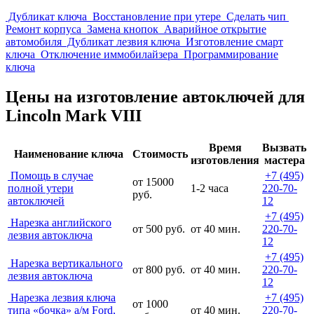
Дубликат ключа
Восстановление при утере
Сделать чип
Ремонт корпуса
Замена кнопок
Аварийное открытие
автомобиля
Дубликат лезвия ключа
Изготовление смарт
ключа
Отключение иммобилайзера
Программирование
ключа
Цены на изготовление автоключей для
Lincoln Mark VIII
Время
Вызвать
Наименование ключа
Стоимость
изготовления
мастера
Помощь в случае
+7 (495)
от 15000
полной утери
1-2 часа
220-70-
руб.
автоключей
12
+7 (495)
Нарезка английского
от 500 руб.
от 40 мин.
220-70-
лезвия автоключа
12
+7 (495)
Нарезка вертикального
от 800 руб.
от 40 мин.
220-70-
лезвия автоключа
12
Нарезка лезвия ключа
+7 (495)
от 1000
типа «бочка» а/м Ford,
от 40 мин.
220-70-