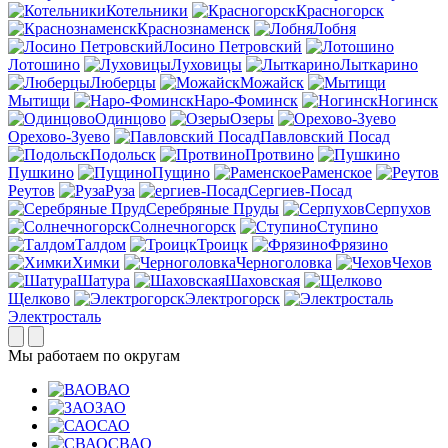
Котельники
Красногорск
Краснознаменск
Лобня
Лосино Петровский
Лотошино
Луховицы
Лыткарино
Люберцы
Можайск
Мытищи
Наро-Фоминск
Ногинск
Одинцово
Озеры
Орехово-Зуево
Павловский Посад
Подольск
Протвино
Пушкино
Пущино
Раменское
Реутов
Руза
Сергиев-Посад
Серебряные Пруды
Серпухов
Солнечногорск
Ступино
Талдом
Троицк
Фрязино
Химки
Черноголовка
Чехов
Шатура
Шаховская
Щелково
Электрогорск
Электросталь
Мы работаем по округам
ВАО
ЗАО
САО
СВАО