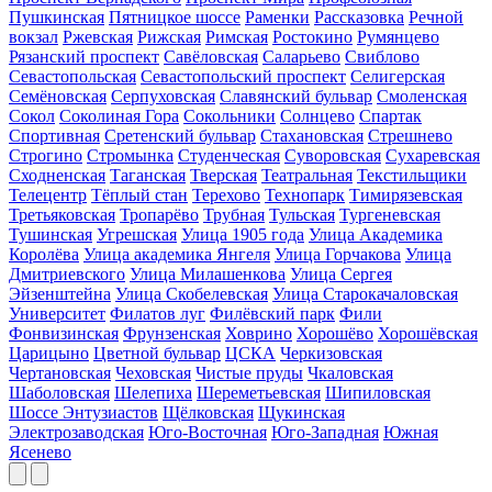
Пушкинская
Пятницкое шоссе
Раменки
Рассказовка
Речной
вокзал
Ржевская
Рижская
Римская
Ростокино
Румянцево
Рязанский проспект
Савёловская
Саларьево
Свиблово
Севастопольская
Севастопольский проспект
Селигерская
Семёновская
Серпуховская
Славянский бульвар
Смоленская
Сокол
Соколиная Гора
Сокольники
Солнцево
Спартак
Спортивная
Сретенский бульвар
Стахановская
Стрешнево
Строгино
Стромынка
Студенческая
Суворовская
Сухаревская
Сходненская
Таганская
Тверская
Театральная
Текстильщики
Телецентр
Тёплый стан
Терехово
Технопарк
Тимирязевская
Третьяковская
Тропарёво
Трубная
Тульская
Тургеневская
Тушинская
Угрешская
Улица 1905 года
Улица Академика
Королёва
Улица академика Янгеля
Улица Горчакова
Улица
Дмитриевского
Улица Милашенкова
Улица Сергея
Эйзенштейна
Улица Скобелевская
Улица Старокачаловская
Университет
Филатов луг
Филёвский парк
Фили
Фонвизинская
Фрунзенская
Ховрино
Хорошёво
Хорошёвская
Царицыно
Цветной бульвар
ЦСКА
Черкизовская
Чертановская
Чеховская
Чистые пруды
Чкаловская
Шаболовская
Шелепиха
Шереметьевская
Шипиловская
Шоссе Энтузиастов
Щёлковская
Щукинская
Электрозаводская
Юго-Восточная
Юго-Западная
Южная
Ясенево