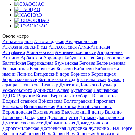
СЗАО
ЦАО
ЮАО
ЮВАО
ЮЗАО
Около метро
Авиамоторная
Автозаводская
Академическая
Александровский сад
Алексеевская
Алма-Атинская
Алтуфьево
Аминьевская
Аминьевское шоссе
Андроновка
Аннино
Арбатская
Аэропорт
Бабушкинская
Багратионовская
Балтийская
Баррикадная
Бауманская
Беговая
Белокаменная
Беломорская
Белорусская
Беляево
Бибирево
Библиотека
имени Ленина
Битцевский парк
Борисово
Боровицкая
Боровское шоссе
Ботанический сад
Братиславская
Бульвар
адмирала Ушакова
Бульвар Дмитрия Донского
Бульвар
Рокоссовского
Бунинская Аллея
Бутырская
Варшавская
ВДНХ
Верхние Котлы
Верхние Лихоборы
Владыкино
Водный стадион
Войковская
Волгоградский проспект
Волжская
Волоколамская
Волхонка
Воробьёвы горы
Воронцовская
Выставочная
Выставочный центр
Выхино
Говорово
Давыдково
Деловой центр
Динамо
Дмитровская
Дмитровское шоссе
Добрынинская
Домодедовская
Дорогомиловская
Достоевская
Дубровка
Жулебино
ЗИЛ
Зорге
Зюзино
Зябликово
Измайлово
Измайловская
Калужская