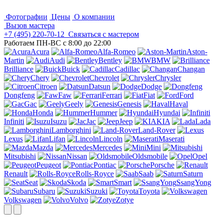
Фотографии
Цены
О компании
Вызов мастера
+7 (495)
220-70-12
Связаться с мастером
Работаем ПН-ВС с 8:00 до 22:00
Acura
Alfa-Romeo
Aston-
Martin
Audi
Bentley
BMW
Brilliance
Buick
Cadillac
Changan
Chery
Chevrolet
Chrysler
Citroen
Datsun
Dodge
Dongfeng
Faw
Ferrari
Fiat
Ford
Gac
Geely
Genesis
Haval
Honda
Hummer
Hyundai
Infiniti
Isuzu
Jac
Jeep
KIA
Lada
Lamborghini
Land-Rover
Lexus
Lifan
Lincoln
Maserati
Mazda
Mercedes
Mini
Mitsubishi
Nissan
Oldsmobile
Opel
Peugeot
Pontiac
Porsche
Renault
Rolls-Royce
Saab
Saturn
Seat
Skoda
Smart
SsangYong
Subaru
Suzuki
Toyota
Volkswagen
Volvo
Zotye