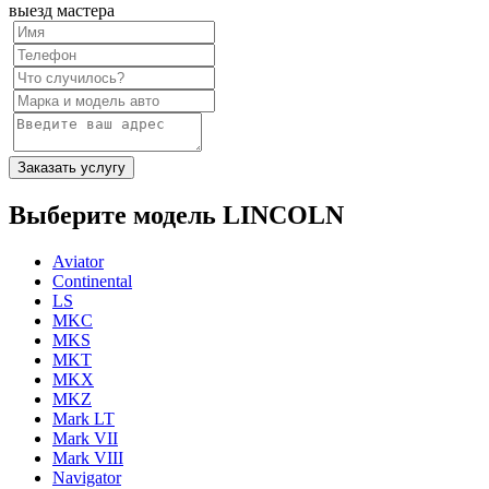
выезд мастера
Заказать услугу
Выберите модель LINCOLN
Aviator
Continental
LS
MKC
MKS
MKT
MKX
MKZ
Mark LT
Mark VII
Mark VIII
Navigator